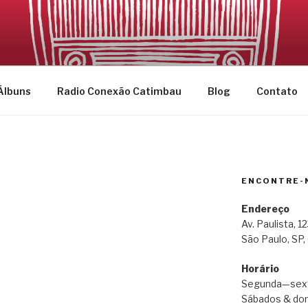
CATIMBAU
Álbuns
Radio Conexão Catimbau
Blog
Contato
ENCONTRE-
N
Endereço
Av. Paulista, 
São Paulo, SP,
Horário
Segunda—sext
Sábados & dom