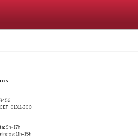
NOS
123456
 CEP: 01311-300
a: 9h–17h
ingos: 11h–15h