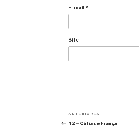
E-mail
*
Site
Navegação
ANTERIORES
Post
de
anterior
42 – Cátia de França
Post