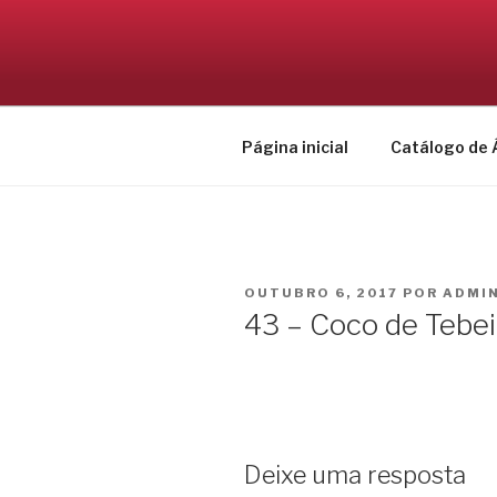
Pular
para
CONEXÃO 
o
Cultura Popular Nordestina
conteúdo
Página inicial
Catálogo de 
PUBLICADO
OUTUBRO 6, 2017
POR
ADMI
EM
43 – Coco de Tebei
Deixe uma resposta