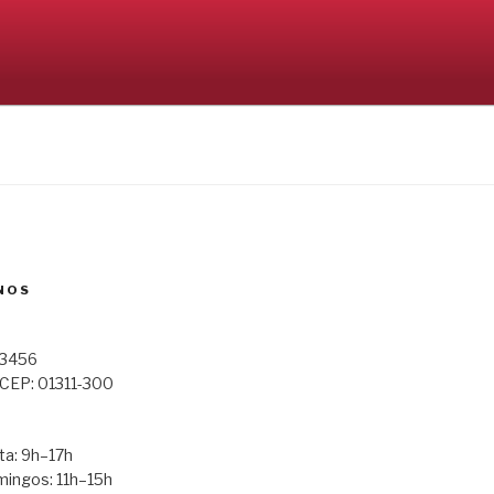
NOS
123456
 CEP: 01311-300
a: 9h–17h
ingos: 11h–15h