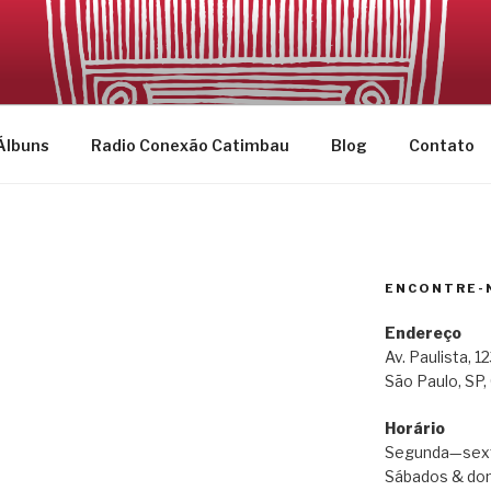
CATIMBAU
Álbuns
Radio Conexão Catimbau
Blog
Contato
ENCONTRE-
N
Endereço
Av. Paulista, 
São Paulo, SP,
Horário
Segunda—sext
Sábados & dom