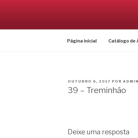
Pular
para
CONEXÃO 
o
Cultura Popular Nordestina
conteúdo
Página inicial
Catálogo de 
PUBLICADO
OUTUBRO 6, 2017
POR
ADMI
EM
39 – Treminhão
Deixe uma resposta