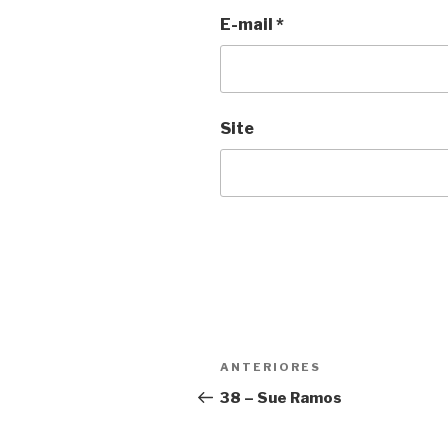
E-mail
*
Site
Navegação
ANTERIORES
Post
de
anterior
38 – Sue Ramos
Post